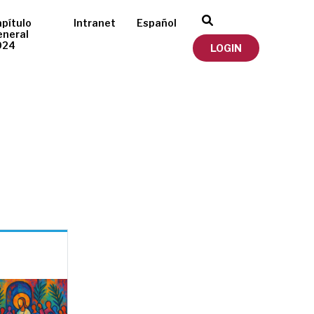
pítulo
Intranet
Español
eneral
024
LOGIN