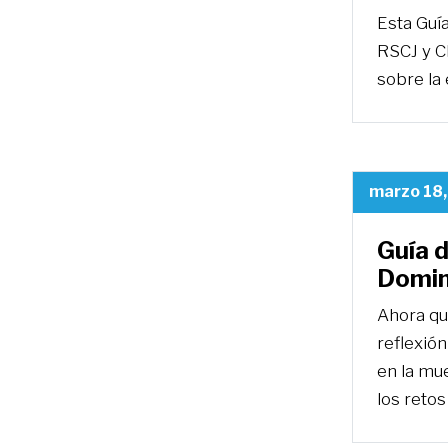
Esta Guía
RSCJ y Cl
sobre la 
marzo 18
Guía d
Domin
Ahora qu
reflexión
en la mue
los reto