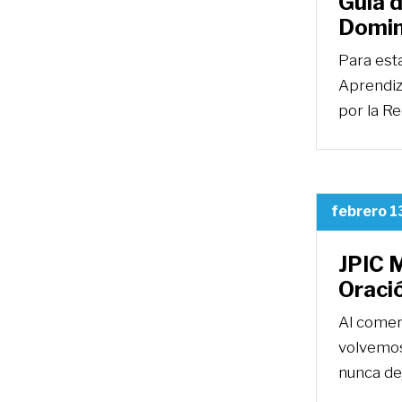
Guía d
Domin
Para est
Aprendiz
por la R
febrero 1
JPIC M
Oraci
Al comen
volvemos
nunca de