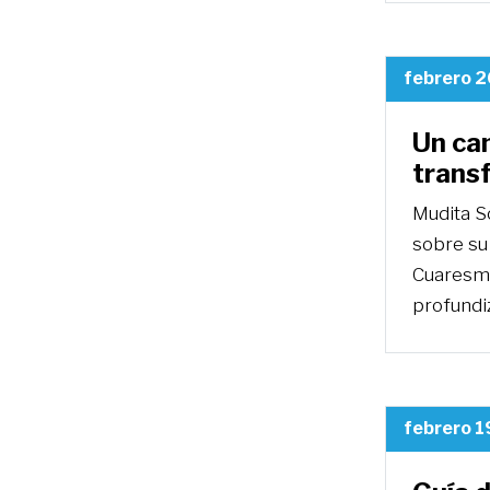
febrero 2
Un ca
trans
Mudita So
sobre su
Cuaresma
profundi
febrero 1