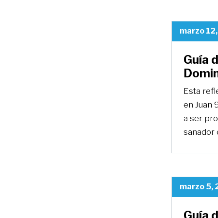
marzo 12
Guía d
Domin
Esta ref
en Juan 9
a ser pro
sanador 
marzo 5,
Guía d