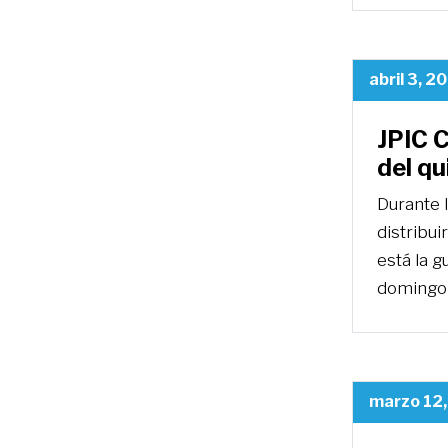
abril 3, 2
JPIC 
del q
Durante 
distribui
está la g
domingo
marzo 12