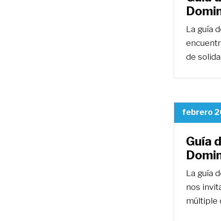
Domin
La guía 
encuentr
de solida
febrero 2
Guía 
Domin
La guía 
nos invit
múltiple