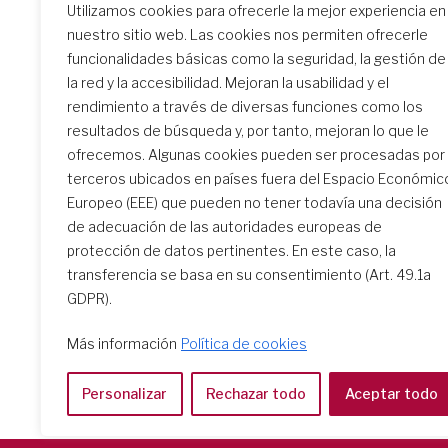
Utilizamos cookies para ofrecerle la mejor experiencia en
nuestro sitio web. Las cookies nos permiten ofrecerle
Similar Posts
funcionalidades básicas como la seguridad, la gestión de
la red y la accesibilidad. Mejoran la usabilidad y el
rendimiento a través de diversas funciones como los
resultados de búsqueda y, por tanto, mejoran lo que le
El encuentro de formación
ofrecemos. Algunas cookies pueden ser procesadas por
inicial: un camino
terceros ubicados en países fuera del Espacio Económic
transformador
Europeo (EEE) que pueden no tener todavía una decisión
de adecuación de las autoridades europeas de
protección de datos pertinentes. En este caso, la
transferencia se basa en su consentimiento (Art. 49.1a
GDPR).
Más información
Política de cookies
Personalizar
Rechazar todo
Aceptar todo