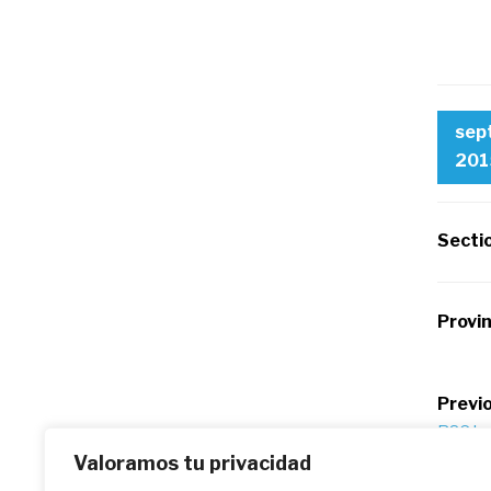
sep
201
Secti
Provi
Po
Previo
RSCJ e
na
Jóvene
Valoramos tu privacidad