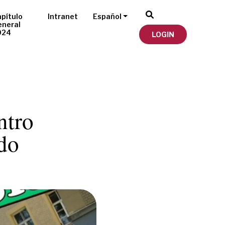
pítulo
Intranet
Español
eneral
024
LOGIN
ntro
do