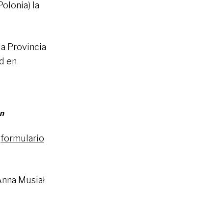
Polonia) la
la Provincia
ad en
ón
l
formulario
Anna Musiał