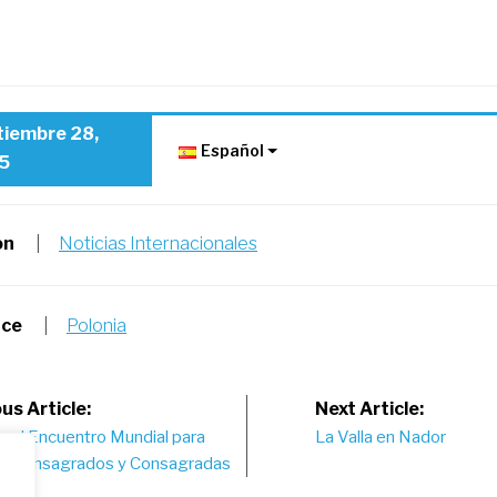
tiembre 28,
Español
5
on
|
Noticias Internacionales
nce
|
Polonia
st
us Article:
Next Article:
n el Encuentro Mundial para
La Valla en Nador
vigation
s Consagrados y Consagradas