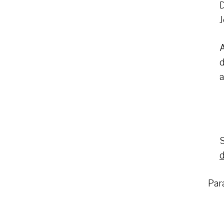
D
J
A
d
a
S
d
Par