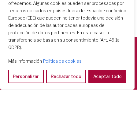
ofrecemos. Algunas cookies pueden ser procesadas por
terceros ubicados en países fuera del Espacio Económico
Europeo (EEE) que pueden no tener todavía una decisión
de adecuación de las autoridades europeas de
protección de datos pertinentes. En este caso, la
transferencia se basa en su consentimiento (Art. 49.1a
GDPR).
Società del Sacro Cuore
Más información
Política de cookies
Casa Generalizia
Via Tarquinio Vipera, 16 - 00152 Roma
Personalizar
Rechazar todo
Aceptar todo
Tel: 06 58 23 03 32 or 06 58 20 31 17
Copyright ©2026 RSCJ International
Privacy Policy