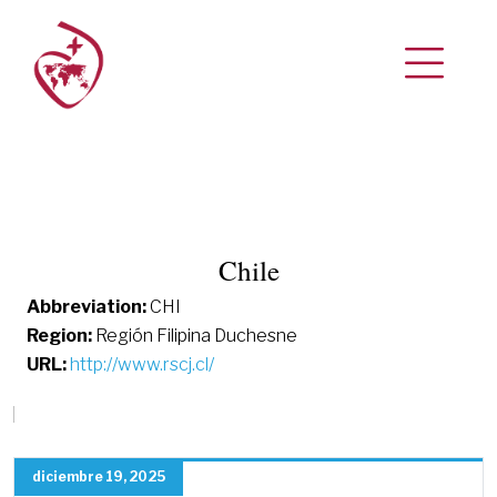
Chile
Abbreviation:
CHI
Region:
Región Filipina Duchesne
URL:
http://www.rscj.cl/
diciembre 19, 2025