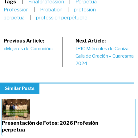
Tags
|
Final profession
|
Perpetual
Profession
|
Probation
|
profesión
perpetua
|
profession perpétuelle
Post
Previous Article:
Next Article:
«Mujeres de Comunión»
JPIC Miércoles de Ceniza
navigation
Guía de Oración – Cuaresma
2024
Similar Posts
Presentación de Fotos: 2026 Profesión
perpetua